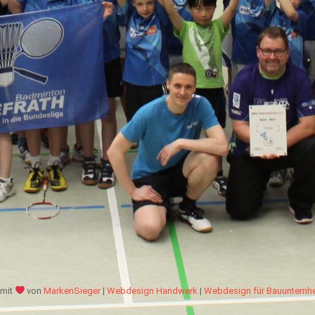
mit
von
MarkenSieger
|
Webdesign Handwerk
|
Webdesign für Bauuntern