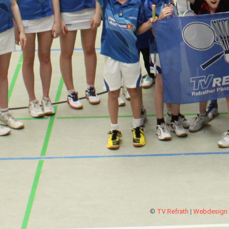
©
TV Refrath
|
Webdesign