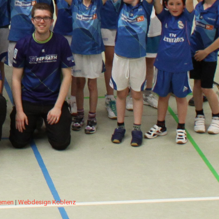
hemen
|
Webdesign Koblenz