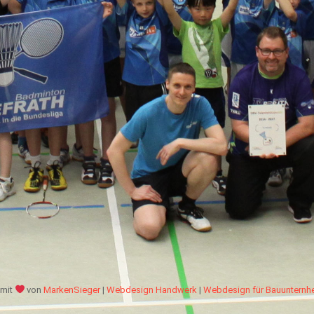
mit
von
MarkenSieger
|
Webdesign Handwerk
|
Webdesign für Bauuntern