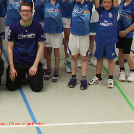
hemen
|
Webdesign Koblenz