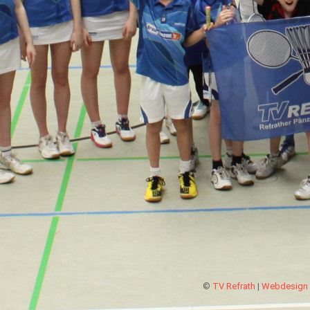
©
TV Refrath
|
Webdesign