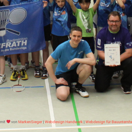
mit
von
MarkenSieger
|
Webdesign Handwerk
|
Webdesign für Bauuntern