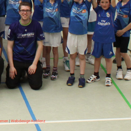
hemen
|
Webdesign Koblenz