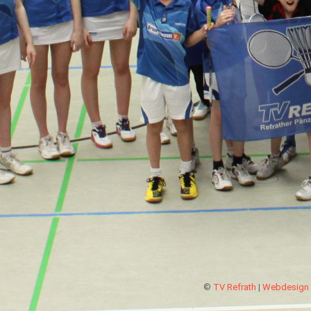
©
TV Refrath
|
Webdesign