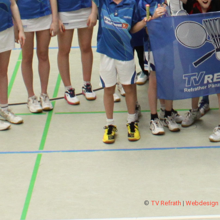
©
TV Refrath
|
Webdesign