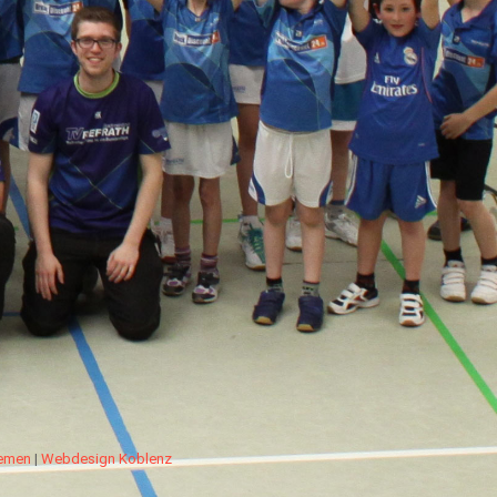
hemen
|
Webdesign Koblenz