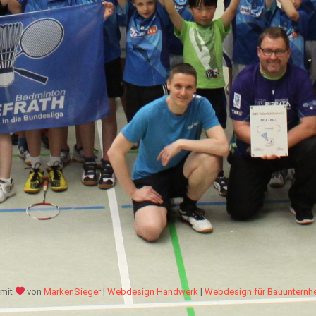
mit
von
MarkenSieger
|
Webdesign Handwerk
|
Webdesign für Bauuntern