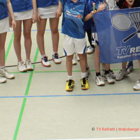
©
TV Refrath
|
Webdesign