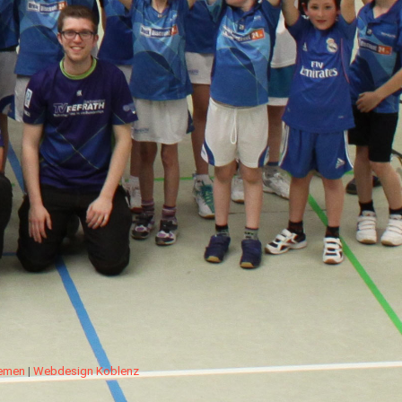
hemen
|
Webdesign Koblenz