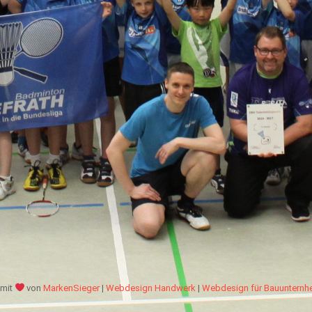
mit
von
MarkenSieger
|
Webdesign Handwerk
|
Webdesign für Bauuntern