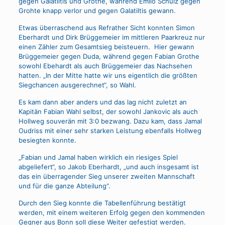
gegen Galatiltis und Grothe, während Emilo Schulz gegen
Grohte knapp verlor und gegen Galatiltis gewann.
Etwas überraschend aus Refrather Sicht konnten Simon
Eberhardt und Dirk Brüggemeier im mittleren Paarkreuz nur
einen Zähler zum Gesamtsieg beisteuern. Hier gewann
Brüggemeier gegen Duda, während gegen Fabian Grothe
sowohl Ebehardt als auch Brüggemeier das Nachsehen
hatten. „In der Mitte hatte wir uns eigentlich die größten
Siegchancen ausgerechnet“, so Wahl.
Es kam dann aber anders und das lag nicht zuletzt an
Kapitän Fabian Wahl selbst, der sowohl Jankovic als auch
Hollweg souverän mit 3:0 bezwang. Dazu kam, dass Jamal
Oudriss mit einer sehr starken Leistung ebenfalls Hollweg
besiegten konnte.
„Fabian und Jamal haben wirklich ein riesiges Spiel
abgeliefert“, so Jakob Eberhardt, „und auch insgesamt ist
das ein überragender Sieg unserer zweiten Mannschaft
und für die ganze Abteilung“.
Durch den Sieg konnte die Tabellenführung bestätigt
werden, mit einem weiteren Erfolg gegen den kommenden
Gegner aus Bonn soll diese Weiter gefestigt werden.