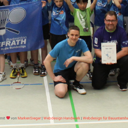
mit
von
MarkenSieger
|
Webdesign Handwerk
|
Webdesign für Bauuntern