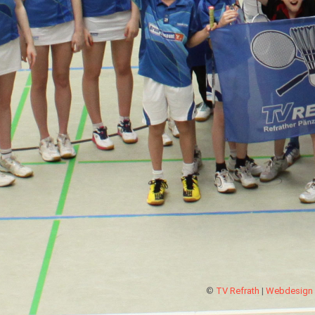
©
TV Refrath
|
Webdesign