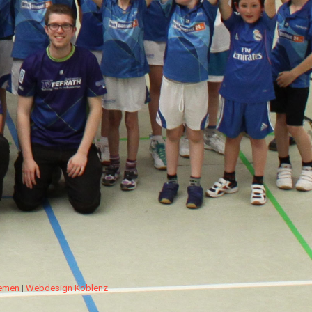
hemen
|
Webdesign Koblenz